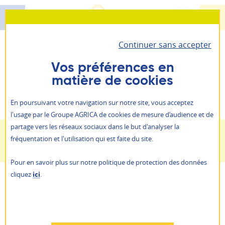
Aller
au
contenu
Continuer sans accepter
principal
Santé - Prévoyance - Épargne retraite
Vous êtes ici :
AGRICA PRÉVOYANCE
Paysage
AGRICA PRÉVOYANCE
Vos préférences en
Paysage
matière de cookies
Il vous permet d’accéder à toutes vos informations
Retraite
personnelles et vos contrats.
ALLIANCE PROFESSIONNELLE
En poursuivant votre navigation sur notre site, vous acceptez
Prévention action sociale
l'usage par le Groupe AGRICA de cookies de mesure d’audience et de
Je suis
un particulier
partage vers les réseaux sociaux dans le but d'analyser la
Qui sommes-nous ?
fréquentation et l'utilisation qui est faite du site.
Paysage
Je suis
une entreprise
NOS AGENCES
Pour en savoir plus sur notre politique de protection des données
ACTUALITÉS
cliquez
ici
.
AGRICA PRÉVOYANCE propose une
PRESSE
AGRICA ÉPARGNE
couverture sociale aux entreprises du
RAPPORTS ANNUELS
paysage
RECRUTEMENT
Refuser
AUTRES SITES