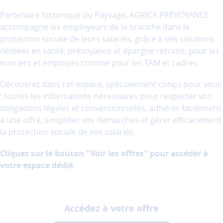
performance
et
Partenaire historique du Paysage, AGRICA PRÉVOYANCE
la
accompagne les employeurs de la branche dans la
qualité
protection sociale de leurs salariés, grâce à des solutions
de
dédiées en santé, prévoyance et épargne retraite, pour les
nos
ouvriers et employés comme pour les TAM et cadres.
services.
Découvrez dans cet espace, spécialement conçu pour vous
Les
: toutes les informations nécessaires pour respecter vos
cookies
de
obligations légales et conventionnelles, adhérer facilement
partage
à une offre, simplifier vos démarches et gérer efficacement
(réseaux
la protection sociale de vos salariés.
sociaux)
Ces
Cliquez sur le bouton "Voir les offres" pour accéder à
cookies
votre espace dédié.
permettent
de
faire
fonctionner
Accédez à votre offre
les