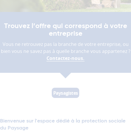
donc
pas
être
désactivés.
Trouvez l’offre qui correspond à votre
entreprise
Les
cookies
Vous ne retrouvez pas la branche de votre entreprise, ou
de
bien vous ne savez pas à quelle branche vous appartenez ?
mesure
Contactez-nous.
d'audience
Ces
cookies
permettent
d'analyser
Paysagistes
l'utilisation
du
site
afin
d'améliorer
Bienvenue sur l'espace dédié à la protection sociale
la
du Paysage