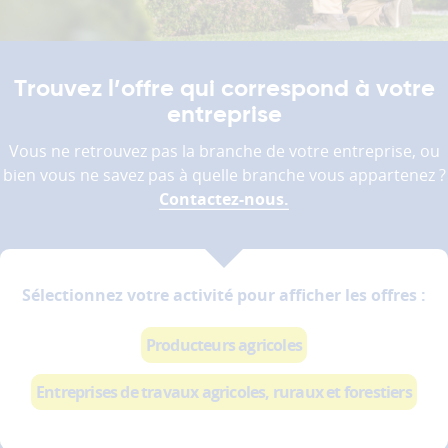
donc
pas
être
désactivés.
Trouvez l’offre qui correspond à votre
entreprise
Les
cookies
Vous ne retrouvez pas la branche de votre entreprise, ou
de
bien vous ne savez pas à quelle branche vous appartenez ?
mesure
Contactez-nous.
d'audience
Ces
cookies
permettent
Sélectionnez votre activité pour afficher les offres :
d'analyser
l'utilisation
du
Producteurs agricoles
site
afin
Entreprises de travaux agricoles, ruraux et forestiers
d'améliorer
la