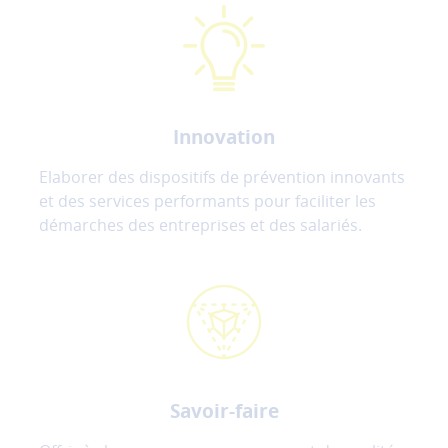
partages
vers
les
réseaux
sociaux.
Innovation
Annuler
Elaborer des dispositifs de prévention innovants
Enregistrer
et des services performants pour faciliter les
mes
démarches des entreprises et des salariés.
préférences
Savoir-faire