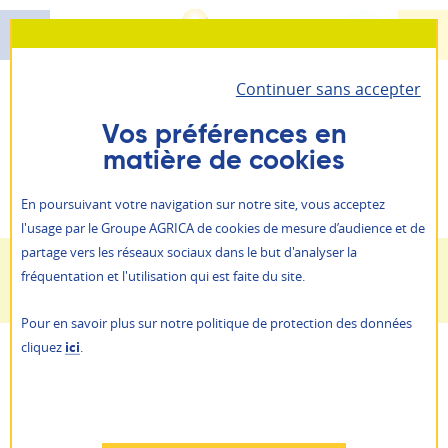
Aller
au
contenu
Continuer sans accepter
principal
Santé - Prévoyance - Épargne retraite
Vous êtes ici :
AGRICA PRÉVOYANCE
Paysage
AGRICA PRÉVOYANCE
Vos préférences en
Paysage
matière de cookies
Il vous permet d’accéder à toutes vos informations
Retraite
personnelles et vos contrats.
ALLIANCE PROFESSIONNELLE
En poursuivant votre navigation sur notre site, vous acceptez
Prévention action sociale
l'usage par le Groupe AGRICA de cookies de mesure d’audience et de
Je suis
un particulier
partage vers les réseaux sociaux dans le but d'analyser la
Qui sommes-nous ?
fréquentation et l'utilisation qui est faite du site.
Paysage
Je suis
une entreprise
NOS AGENCES
Pour en savoir plus sur notre politique de protection des données
ACTUALITÉS
cliquez
ici
.
AGRICA PRÉVOYANCE propose une
PRESSE
AGRICA ÉPARGNE
couverture sociale aux entreprises du
RAPPORTS ANNUELS
paysage
RECRUTEMENT
Refuser
AUTRES SITES