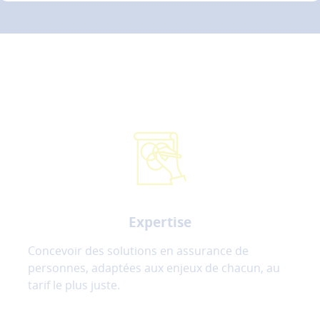
performance
et
la
qualité
de
nos
services.
Les
cookies
de
partage
(réseaux
sociaux)
Ces
Expertise
cookies
permettent
Concevoir des solutions en assurance de
de
personnes, adaptées aux enjeux de chacun, au
faire
tarif le plus juste.
fonctionner
les