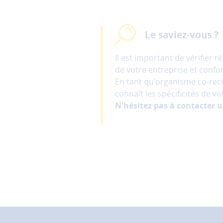
site
afin
d'améliorer
Le saviez-vous ?
la
performance
Il est important de vérifier
et
de votre entreprise et confo
la
En tant qu'organisme co-re
qualité
connaît les spécificités de v
de
N'hésitez pas à contacter un
nos
services.
Les
cookies
de
partage
(réseaux
sociaux)
Ces
cookies