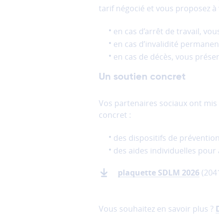
du
tarif négocié et vous proposez à 
site
et
en cas d’arrêt de travail, vo
ne
en cas d’invalidité permane
peuvent
en cas de décès, vous préserv
donc
pas
Un soutien concret
être
désactivés.
Vos partenaires sociaux ont mis 
Les
concret :
cookies
de
des dispositifs de prévention 
mesure
des aides individuelles pour 
d'audience
Ces
plaquette SDLM 2026
(2041
cookies
permettent
d'analyser
l'utilisation
Vous souhaitez en savoir plus ?
du