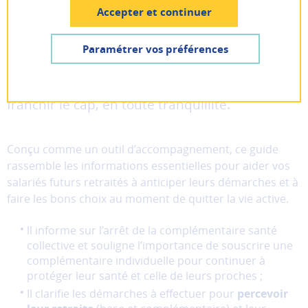
Pas encore inscrit ? Créer un compte
Accepter et continuer
Lancer la recherche
Le passage à la retraite ne s’improvise pas !
Je suis
un particulier
Paramétrer vos préférences
Pour vos salariés proches de la retraite, nous
AIDE ET CONTACT
Je suis
une entreprise
avons conçu un guide pratique pour les aider à
Les
franchir le cap, en toute tranquillité.
cookies
fonctionnels
Ces
Lignes
Conçu comme un outil d’accompagnement, ce guide
cookies
rassemble les informations essentielles pour aider vos
sont
salariés futurs retraités à anticiper leurs démarches et à
nécessaires
faire les bons choix au moment de quitter la vie active.
au
bon
ll informe sur l’arrêt de la complémentaire santé
fonctionnement
collective et souligne l’importance de souscrire une
du
complémentaire individuelle pour continuer à
site
protéger leur santé et celle de leurs proches ;
et
ne
Il clarifie les démarches à effectuer pour
percevoir
peuvent