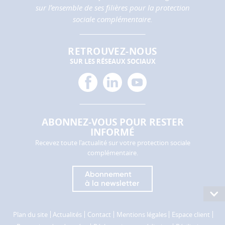
performance
sur l’ensemble de ses filières pour la protection
et
sociale complémentaire.
la
qualité
de
RETROUVEZ-NOUS
nos
SUR LES RÉSEAUX SOCIAUX
services.
facebook
linkedin
youtube
Les
cookies
de
partage
ABONNEZ-VOUS POUR RESTER
(réseaux
INFORMÉ
sociaux)
Recevez toute l'actualité sur votre protection sociale
Ces
complémentaire.
cookies
permettent
Abonnement
de
à la newsletter
Consu
faire
le
fonctionner
ACCUEIL
AGRICA PRÉVOYANCE
plan
Plan du site
Actualités
Contact
Mentions légales
Espace client
les