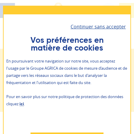
Aller
au
contenu
Continuer sans accepter
principal
Santé - Prévoyance - Épargne retraite
Vous êtes ici :
Actualités
Cap vers la retraite : un guide
AGRICA PRÉVOYANCE
Vos préférences en
pour accompagner vos salariés !
matière de cookies
Il vous permet d’accéder à toutes vos informations
Retraite
personnelles et vos contrats.
ALLIANCE PROFESSIONNELLE
Publié le 16 avril 2026
En poursuivant votre navigation sur notre site, vous acceptez
Entreprises
Retraite
Prévention action sociale
l'usage par le Groupe AGRICA de cookies de mesure d’audience et de
Je suis
un particulier
partage vers les réseaux sociaux dans le but d'analyser la
Qui sommes-nous ?
fréquentation et l'utilisation qui est faite du site.
Cap vers la retraite : un guide pour
Je suis
une entreprise
NOS AGENCES
Pour en savoir plus sur notre politique de protection des données
accompagner vos salariés !
ACTUALITÉS
cliquez
ici
.
PRESSE
AGRICA ÉPARGNE
RAPPORTS ANNUELS
RECRUTEMENT
Refuser
AUTRES SITES
PARTAGER