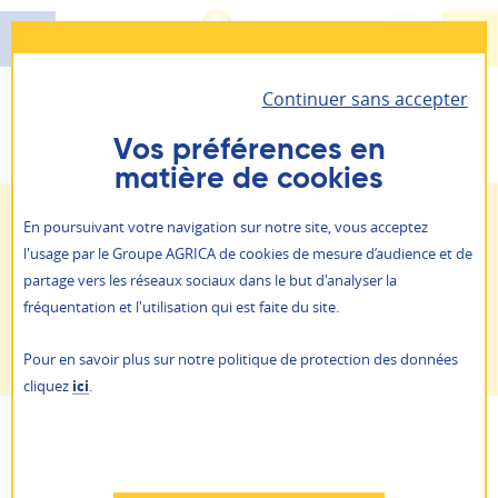
Aller
au
contenu
Continuer sans accepter
principal
Santé - Prévoyance - Épargne retraite
Vous êtes ici :
Prévention - action sociale
Vinz et Lou
AGRICA PRÉVOYANCE
Vos préférences en
matière de cookies
Il vous permet d’accéder à toutes vos informations
Retraite
personnelles et vos contrats.
ALLIANCE PROFESSIONNELLE
Handicap / Perte d'autonomie
Aide aux aidants
En poursuivant votre navigation sur notre site, vous acceptez
Prévention action sociale
l'usage par le Groupe AGRICA de cookies de mesure d’audience et de
Conseil / information
Je suis
un particulier
partage vers les réseaux sociaux dans le but d'analyser la
Qui sommes-nous ?
fréquentation et l'utilisation qui est faite du site.
Je suis
une entreprise
Vinz et Lou
NOS AGENCES
Pour en savoir plus sur notre politique de protection des données
ACTUALITÉS
cliquez
ici
.
PRESSE
AGRICA ÉPARGNE
RAPPORTS ANNUELS
RECRUTEMENT
Refuser
PARTAGER
AUTRES SITES