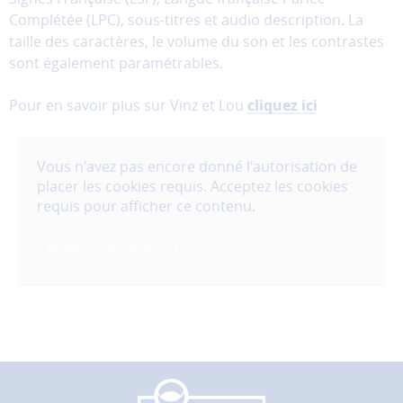
donc
Complétée (LPC), sous-titres et audio description. La
pas
taille des caractères, le volume du son et les contrastes
être
sont également paramétrables.
désactivés.
Pour en savoir plus sur Vinz et Lou
cliquez ici
Les
cookies
de
Vous n'avez pas encore donné l'autorisation de
mesure
d'audience
placer les cookies requis. Acceptez les cookies
requis pour afficher ce contenu.
Ces
cookies
permettent
Montrer le contenu
d'analyser
l'utilisation
du
site
afin
d'améliorer
la