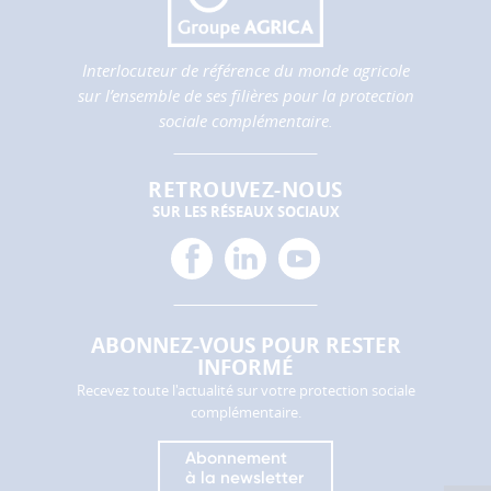
performance
et
la
Interlocuteur de référence du monde agricole
qualité
sur l’ensemble de ses filières pour la protection
de
sociale complémentaire.
nos
services.
RETROUVEZ-NOUS
Les
SUR LES RÉSEAUX SOCIAUX
cookies
de
facebook
linkedin
youtube
partage
(réseaux
sociaux)
Ces
ABONNEZ-VOUS POUR RESTER
cookies
INFORMÉ
permettent
Recevez toute l'actualité sur votre protection sociale
de
complémentaire.
faire
fonctionner
Abonnement
les
à la newsletter