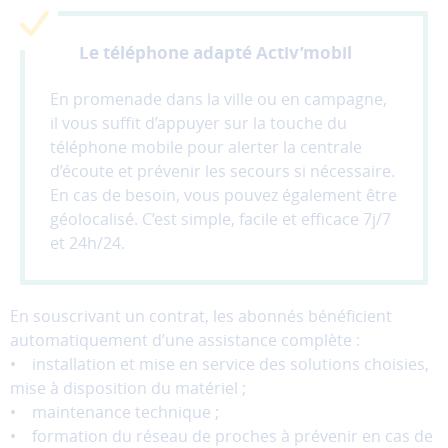
performance
et
la
Le téléphone adapté Activ’mobil
qualité
de
En promenade dans la ville ou en campagne,
nos
il vous suffit d’appuyer sur la touche du
services.
téléphone mobile pour alerter la centrale
d’écoute et prévenir les secours si nécessaire.
Les
En cas de besoin, vous pouvez également être
cookies
de
géolocalisé. C’est simple, facile et efficace 7j/7
partage
et 24h/24.
(réseaux
sociaux)
Ces
En souscrivant un contrat, les abonnés bénéficient
cookies
automatiquement d’une assistance complète :
permettent
de
• installation et mise en service des solutions choisies,
faire
mise à disposition du matériel ;
fonctionner
• maintenance technique ;
les
• formation du réseau de proches à prévenir en cas de