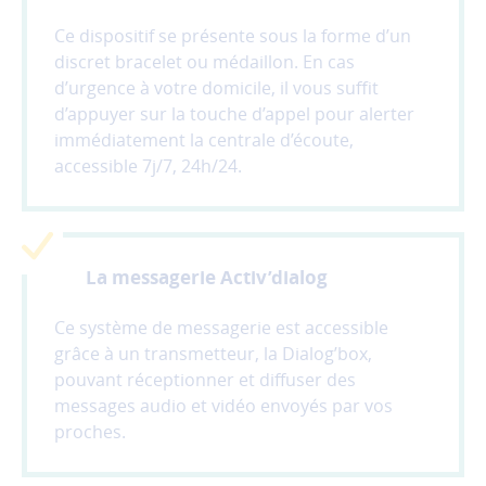
donc
Ce dispositif se présente sous la forme d’un
pas
discret bracelet ou médaillon. En cas
être
d’urgence à votre domicile, il vous suffit
désactivés.
d’appuyer sur la touche d’appel pour alerter
immédiatement la centrale d’écoute,
Les
cookies
accessible 7j/7, 24h/24.
de
mesure
d'audience
Ces
cookies
La messagerie Activ’dialog
permettent
d'analyser
Ce système de messagerie est accessible
l'utilisation
grâce à un transmetteur, la Dialog’box,
du
pouvant réceptionner et diffuser des
site
messages audio et vidéo envoyés par vos
afin
proches.
d'améliorer
la