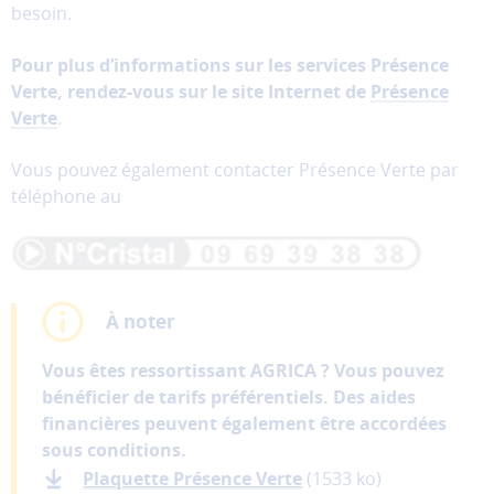
partages
besoin.
vers
les
Pour plus d’informations sur les services Présence
réseaux
Verte, rendez-vous sur le site Internet de
Présence
sociaux.
Verte
.
Vous pouvez également contacter Présence Verte par
Annuler
téléphone au
Enregistrer
mes
préférences
À noter
Vous êtes ressortissant AGRICA ? Vous pouvez
bénéficier de tarifs préférentiels. Des aides
financières peuvent également être accordées
sous conditions.
Plaquette Présence Verte
(1533 ko)