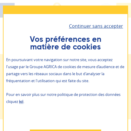
Aller
au
contenu
Continuer sans accepter
principal
Santé - Prévoyance - Épargne retraite
Vous êtes ici :
Prévention - action sociale
Présence
AGRICA PRÉVOYANCE
Vos préférences en
Verte
matière de cookies
Il vous permet d’accéder à toutes vos informations
Retraite
personnelles et vos contrats.
ALLIANCE PROFESSIONNELLE
En poursuivant votre navigation sur notre site, vous acceptez
Handicap / Perte d'autonomie
Soutien financier
Prévention action sociale
l'usage par le Groupe AGRICA de cookies de mesure d’audience et de
Je suis
un particulier
Aide aux aidants
Santé / Bien-être au travail
Deuil
partage vers les réseaux sociaux dans le but d'analyser la
Qui sommes-nous ?
fréquentation et l'utilisation qui est faite du site.
Améliorer son quotidien
Je suis
une entreprise
NOS AGENCES
Pour en savoir plus sur notre politique de protection des données
ACTUALITÉS
cliquez
ici
.
Présence Verte
PRESSE
AGRICA ÉPARGNE
RAPPORTS ANNUELS
RECRUTEMENT
Refuser
AUTRES SITES