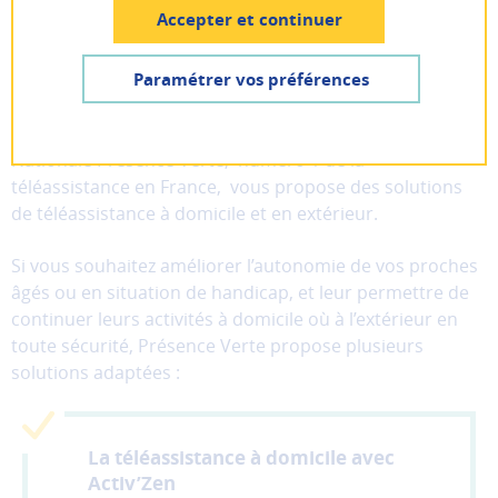
Pas encore inscrit ? Créer un compte
Accepter et continuer
PARTAGER
Lancer la recherche
Je suis
un particulier
Paramétrer vos préférences
Lignes
AIDE ET CONTACT
Le Groupe AGRICA, en partenariat avec l’Association
Je suis
une entreprise
Les
Nationale Présence Verte, numéro 1 de la
cookies
téléassistance en France, vous propose des solutions
fonctionnels
de téléassistance à domicile et en extérieur.
Ces
cookies
Si vous souhaitez améliorer l’autonomie de vos proches
sont
âgés ou en situation de handicap, et leur permettre de
nécessaires
continuer leurs activités à domicile où à l’extérieur en
au
toute sécurité, Présence Verte propose plusieurs
bon
solutions adaptées :
fonctionnement
du
site
et
La téléassistance à domicile avec
ne
Activ’Zen
peuvent