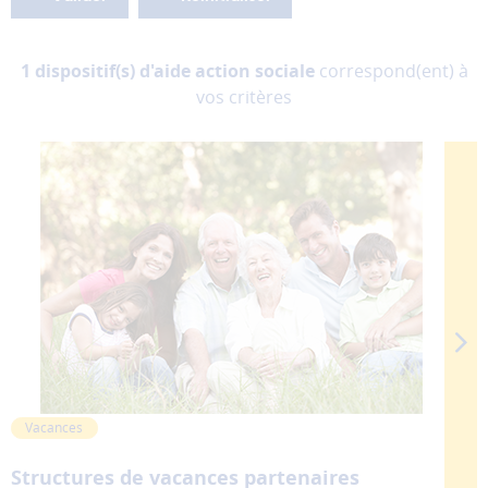
donc
pas
être
1 dispositif(s) d'aide action sociale
correspond(ent) à
désactivés.
vos critères
Les
cookies
de
mesure
d'audience
Ces
cookies
permettent
d'analyser
l'utilisation
du
site
afin
Vacances
d'améliorer
la
Structures de vacances partenaires