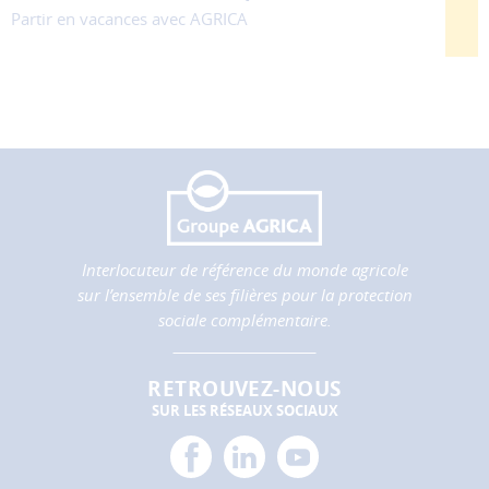
performance
Partir en vacances avec AGRICA
et
la
qualité
de
nos
services.
Les
cookies
de
partage
Interlocuteur de référence du monde agricole
(réseaux
sur l’ensemble de ses filières pour la protection
sociaux)
sociale complémentaire.
Ces
cookies
permettent
RETROUVEZ-NOUS
de
SUR LES RÉSEAUX SOCIAUX
faire
fonctionner
facebook
linkedin
youtube
les