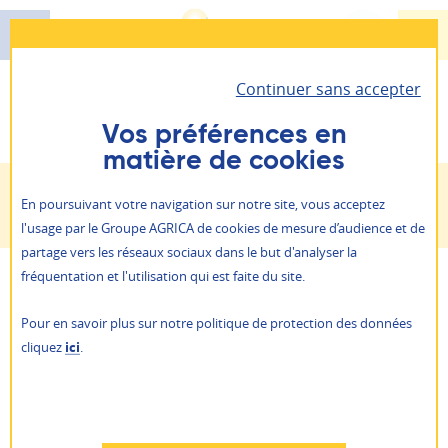
Aller
au
contenu
Continuer sans accepter
principal
Santé - Prévoyance - Épargne retraite
Vous êtes ici :
Prévention - action sociale
Retour à
AGRICA PRÉVOYANCE
Vos préférences en
l'emploi
matière de cookies
Il vous permet d’accéder à toutes vos informations
Retraite
personnelles et vos contrats.
ALLIANCE PROFESSIONNELLE
Retour à l'emploi
En poursuivant votre navigation sur notre site, vous acceptez
Prévention action sociale
l'usage par le Groupe AGRICA de cookies de mesure d’audience et de
Je suis
un particulier
partage vers les réseaux sociaux dans le but d'analyser la
Qui sommes-nous ?
fréquentation et l'utilisation qui est faite du site.
Lignes
Je suis
une entreprise
NOS AGENCES
Pour en savoir plus sur notre politique de protection des données
ACTUALITÉS
cliquez
ici
.
Être au chômage n’est jamais facile. L’action sociale
PRESSE
AGRICA ÉPARGNE
d’AGRICA vous aide à passer ce cap et facilite votre
RAPPORTS ANNUELS
retour à l’emploi en vous accompagnant de manière
RECRUTEMENT
Refuser
personnalisée : bilan professionnel, aide au retour à
AUTRES SITES