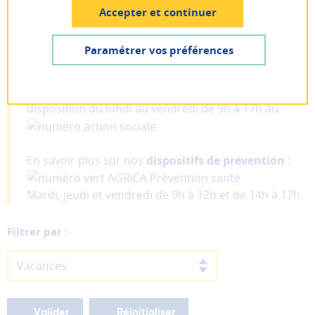
l’emploi, etc.
Pas encore inscrit ? Créer un compte
Accepter et continuer
Lancer la recherche
Je suis
un particulier
Paramétrer vos préférences
À noter
AIDE ET CONTACT
Je suis
une entreprise
Nos conseillers
action sociale
sont à votre
Les
disposition du lundi au vendredi de 9h à 17h au
cookies
fonctionnels
Ces
cookies
En savoir plus sur nos
dispositifs de prévention
:
sont
nécessaires
Mardi, jeudi et vendredi de 9h à 12h et de 14h à 17h.
au
bon
Filtrer par :
fonctionnement
du
Vacances
site
et
ne
peuvent