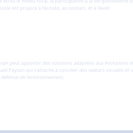
e et/ou le milieu rural, la participation à la vie quotidienne d
le est propice à l’écoute, au contact, et à l’éveil.
an peut apporter des solutions adaptées aux évolutions et
l Paysan qui s’attache à concilier des valeurs sociales et so
la défense de l’environnement.