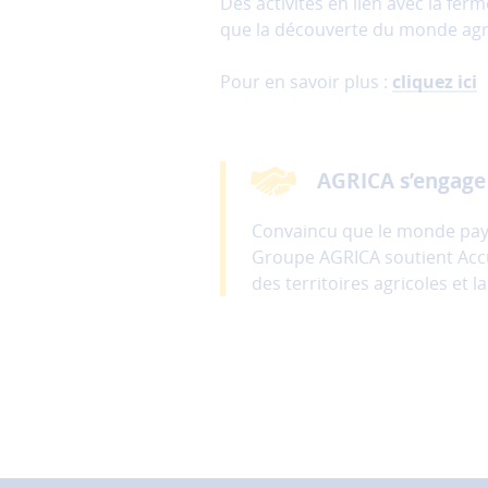
Des activités en lien avec la ferm
et
que la découverte du monde agrico
ne
peuvent
Pour en savoir plus :
cliquez ici
donc
pas
être
désactivés.
AGRICA s’engage
Les
Convaincu que le monde pays
cookies
Groupe AGRICA soutient Accuei
de
mesure
des territoires agricoles et 
d'audience
Ces
cookies
permettent
d'analyser
l'utilisation
du
site